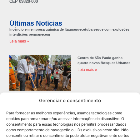
CEP 09820-000
Últimas Notícias
Incêndio em empresa química de Itaquaquecetuba segue com explosões;
interdições permanecem
Leia mais »
Centro de São Paulo ganha
quatro novos Bosques Urbanos
Leia mais »
Gerenciar o consentimento
Prefeitura de Diadema abre
concurso público com 68 vagas
Para fornecer as melhores experiências, usamos tecnologias como
para professores
cookies para armazenar e/ou acessar informações do dispositivo. O
Leia mais »
consentimento para essas tecnologias nos permitirá processar dados
como comportamento de navegação ou IDs exclusivos neste site. Não
consentir ou retirar o consentimento pode afetar negativamente certos