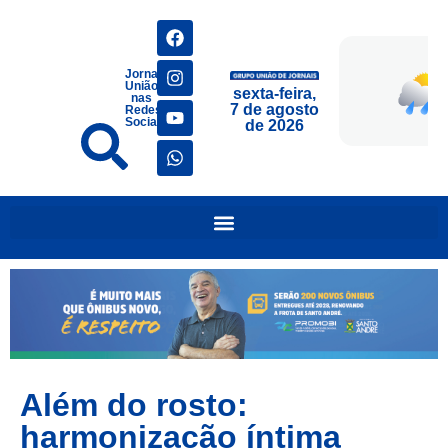
Jornais
União
sexta-feira,
nas
7 de agosto
Redes
Sociais
de 2026
Além do rosto:
harmonização íntima