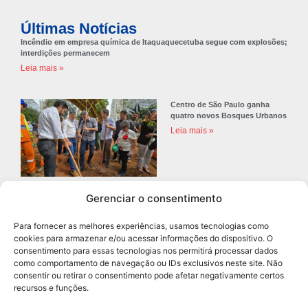
Últimas Notícias
Incêndio em empresa química de Itaquaquecetuba segue com explosões;
interdições permanecem
Leia mais »
Centro de São Paulo ganha
quatro novos Bosques Urbanos
Leia mais »
Gerenciar o consentimento
Prefeitura de Diadema abre
concurso público com 68 vagas
Para fornecer as melhores experiências, usamos tecnologias como
para professores
cookies para armazenar e/ou acessar informações do dispositivo. O
Leia mais »
consentimento para essas tecnologias nos permitirá processar dados
como comportamento de navegação ou IDs exclusivos neste site. Não
consentir ou retirar o consentimento pode afetar negativamente certos
recursos e funções.