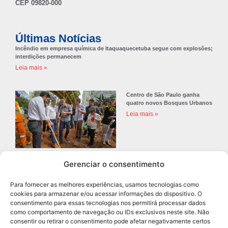
CEP 09820-000
Últimas Notícias
Incêndio em empresa química de Itaquaquecetuba segue com explosões;
interdições permanecem
Leia mais »
Centro de São Paulo ganha
quatro novos Bosques Urbanos
Leia mais »
Gerenciar o consentimento
Prefeitura de Diadema abre
concurso público com 68 vagas
Para fornecer as melhores experiências, usamos tecnologias como
para professores
cookies para armazenar e/ou acessar informações do dispositivo. O
Leia mais »
consentimento para essas tecnologias nos permitirá processar dados
como comportamento de navegação ou IDs exclusivos neste site. Não
consentir ou retirar o consentimento pode afetar negativamente certos