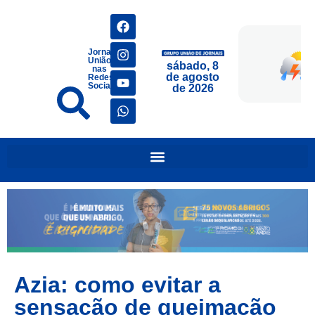
Jornais
União
sábado, 8
nas
de agosto
Redes
Sociais
de 2026
Azia: como evitar a
sensação de queimação