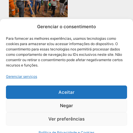
Gerenciar o consentimento
Prefeitura de Diadema abre
concurso público com 68 vagas
Para fornecer as melhores experiências, usamos tecnologias como
para professores
cookies para armazenar e/ou acessar informações do dispositivo. O
Leia mais »
consentimento para essas tecnologias nos permitirá processar dados
como comportamento de navegação ou IDs exclusivos neste site. Não
consentir ou retirar o consentimento pode afetar negativamente certos
recursos e funções.
Navegação
Gerenciar serviços
Aceitar
Negar
Grupo União de Jornais | Todos os Direitos Reservados
Ver preferências
Política de Privacidade e Cookies
Política de Privacidade e Cookies