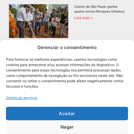
Centro de São Paulo ganha
quatro novos Bosques Urbanos
Leia mais »
Gerenciar o consentimento
Prefeitura de Diadema abre
concurso público com 68 vagas
Para fornecer as melhores experiências, usamos tecnologias como
para professores
cookies para armazenar e/ou acessar informações do dispositivo. O
Leia mais »
consentimento para essas tecnologias nos permitirá processar dados
como comportamento de navegação ou IDs exclusivos neste site. Não
consentir ou retirar o consentimento pode afetar negativamente certos
recursos e funções.
Navegação
Gerenciar serviços
Aceitar
Negar