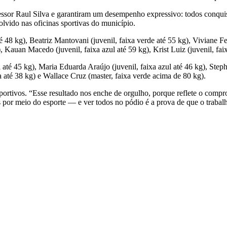
ssor Raul Silva e garantiram um desempenho expressivo: todos conquist
olvido nas oficinas sportivas do município.
té 48 kg), Beatriz Mantovani (juvenil, faixa verde até 55 kg), Viviane Feli
, Kauan Macedo (juvenil, faixa azul até 59 kg), Krist Luiz (juvenil, faix
l até 45 kg), Maria Eduarda Araújo (juvenil, faixa azul até 46 kg), Ste
a até 38 kg) e Wallace Cruz (master, faixa verde acima de 80 kg).
ortivos. “Esse resultado nos enche de orgulho, porque reflete o comprom
por meio do esporte — e ver todos no pódio é a prova de que o trabalho