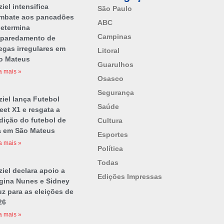
iel intensifica
São Paulo
mbate aos pancadões
ABC
determina
Campinas
paredamento de
egas irregulares em
Litoral
o Mateus
Guarulhos
a mais »
Osasco
Segurança
ziel lança Futebol
Saúde
eet X1 e resgata a
adição do futebol de
Cultura
a em São Mateus
Esportes
a mais »
Política
Todas
iel declara apoio a
Edições Impressas
gina Nunes e Sidney
uz para as eleições de
26
a mais »