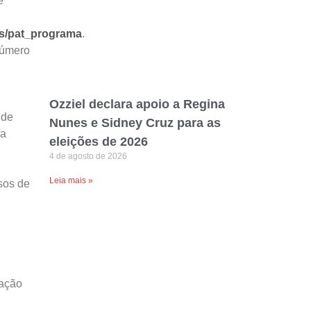
e
as/pat_programa
.
número
Ozziel declara apoio a Regina
 de
Nunes e Sidney Cruz para as
ma
eleições de 2026
4 de agosto de 2026
Leia mais »
sos de
cação