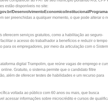
r deve comparecer ao PAT de seu município portando RG, CPF 
s estão disponíveis no site:
gov.br/DesenvolvimentoEconomico/institucional/Program
em ser preenchidas a qualquer momento, o que pode alterar o 
 oferecem serviços gratuitos, como a habilitação ao seguro-
cilitar o acesso do trabalhador a benefícios e reduzir o tempo
o para os empregadores, por meio da articulação com o Siste
plataforma digital Trampolim, que reúne vagas de emprego e cur
nline. Gratuito, o sistema permite que o candidato filtre
ção, além de oferecer testes de habilidades e um recurso para
fica voltada ao público com 60 anos ou mais, que busca
vel acessar informações sobre microcrédito e cursos de qualifi