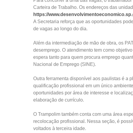
Para concorrer a uma das vagas, o trabalhado
Carteira de Trabalho. Os endereços das unidade
https://www.desenvolvimentoeconomico.sp.
A Secretaria reforça que as oportunidades pod
de vagas ao longo do dia.
Além da intermediação de mão de obra, os PATs
desemprego. O atendimento tem como objetivo fa
espera tanto para quem procura emprego quant
Nacional de Emprego (SINE).
Outra ferramenta disponível aos paulistas é a 
qualificação profissional em um único ambiente o
oportunidades por área de interesse e localiza
elaboração de currículo.
O Trampolim também conta com uma área especí
recolocação profissional. Nessa seção, é possí
voltados à terceira idade.