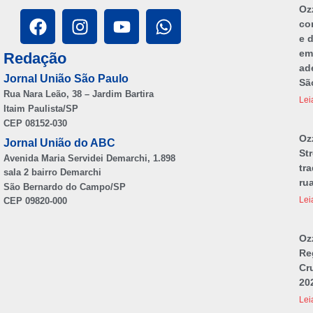
Ozz
co
e 
em
Redação
ad
Jornal União São Paulo
Sã
Rua Nara Leão, 38 – Jardim Bartira
Lei
Itaim Paulista/SP
CEP 08152-030
Oz
Jornal União do ABC
Str
Avenida Maria Servidei Demarchi, 1.898
tr
sala 2 bairro Demarchi
ru
São Bernardo do Campo/SP
Lei
CEP 09820-000
Ozz
Re
Cr
20
Lei