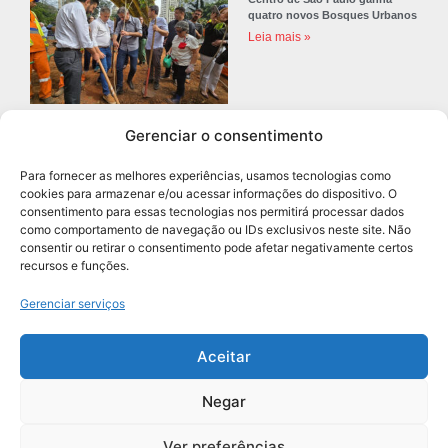
quatro novos Bosques Urbanos
Leia mais »
Gerenciar o consentimento
Prefeitura de Diadema abre
concurso público com 68 vagas
Para fornecer as melhores experiências, usamos tecnologias como
para professores
cookies para armazenar e/ou acessar informações do dispositivo. O
Leia mais »
consentimento para essas tecnologias nos permitirá processar dados
como comportamento de navegação ou IDs exclusivos neste site. Não
consentir ou retirar o consentimento pode afetar negativamente certos
recursos e funções.
Navegação
Gerenciar serviços
Aceitar
Negar
Grupo União de Jornais | Todos os Direitos Reservados
Ver preferências