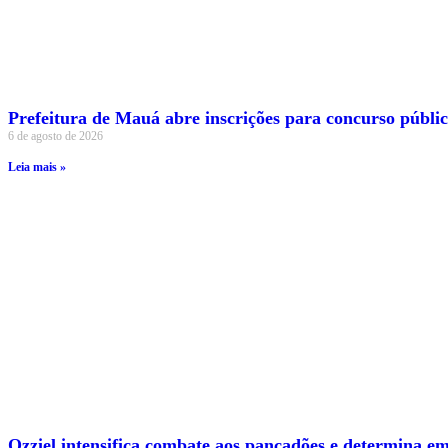
Prefeitura de Mauá abre inscrições para concurso público
6 de agosto de 2026
Leia mais »
Ozziel intensifica combate aos pancadões e determina 