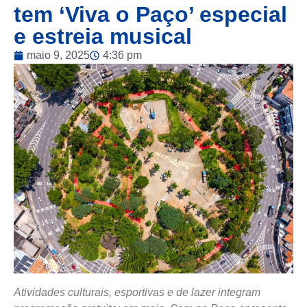
tem ‘Viva o Paço’ especial
e estreia musical
maio 9, 2025
4:36 pm
Atividades culturais, esportivas e de lazer integram