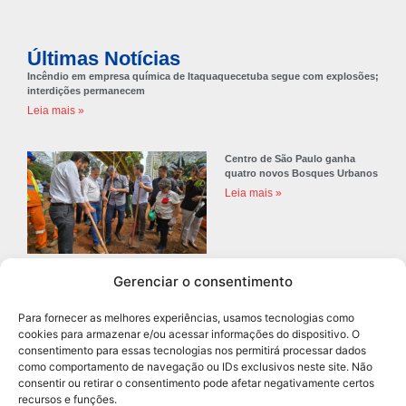
Últimas Notícias
Incêndio em empresa química de Itaquaquecetuba segue com explosões;
interdições permanecem
Leia mais »
Centro de São Paulo ganha
quatro novos Bosques Urbanos
Leia mais »
Gerenciar o consentimento
Prefeitura de Diadema abre
concurso público com 68 vagas
Para fornecer as melhores experiências, usamos tecnologias como
para professores
cookies para armazenar e/ou acessar informações do dispositivo. O
Leia mais »
consentimento para essas tecnologias nos permitirá processar dados
como comportamento de navegação ou IDs exclusivos neste site. Não
consentir ou retirar o consentimento pode afetar negativamente certos
recursos e funções.