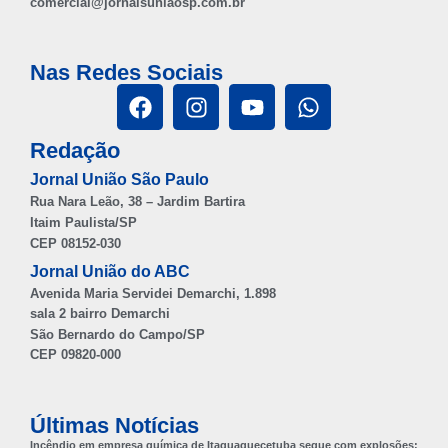
comercial@jornaisuniaosp.com.br
Nas Redes Sociais
Redação
Jornal União São Paulo
Rua Nara Leão, 38 – Jardim Bartira
Itaim Paulista/SP
CEP 08152-030
Jornal União do ABC
Avenida Maria Servidei Demarchi, 1.898
sala 2 bairro Demarchi
São Bernardo do Campo/SP
CEP 09820-000
Últimas Notícias
Incêndio em empresa química de Itaquaquecetuba segue com explosões;