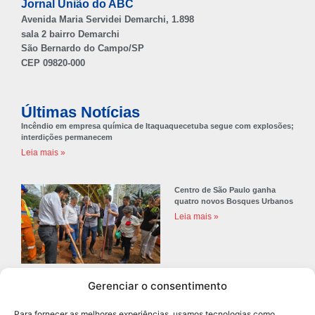
Jornal União do ABC
Avenida Maria Servidei Demarchi, 1.898
sala 2 bairro Demarchi
São Bernardo do Campo/SP
CEP 09820-000
Últimas Notícias
Incêndio em empresa química de Itaquaquecetuba segue com explosões;
interdições permanecem
Leia mais »
Centro de São Paulo ganha
quatro novos Bosques Urbanos
Leia mais »
Gerenciar o consentimento
Prefeitura de Diadema abre
concurso público com 68 vagas
Para fornecer as melhores experiências, usamos tecnologias como