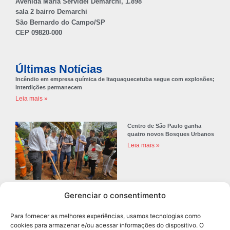
Avenida Maria Servidei Demarchi, 1.898
sala 2 bairro Demarchi
São Bernardo do Campo/SP
CEP 09820-000
Últimas Notícias
Incêndio em empresa química de Itaquaquecetuba segue com explosões;
interdições permanecem
Leia mais »
Centro de São Paulo ganha
quatro novos Bosques Urbanos
Leia mais »
Gerenciar o consentimento
Prefeitura de Diadema abre
concurso público com 68 vagas
Para fornecer as melhores experiências, usamos tecnologias como
para professores
cookies para armazenar e/ou acessar informações do dispositivo. O
Leia mais »