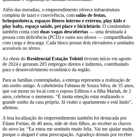
Além das moradias, o empreendimento oferece infraestrutura
completa de lazer e convivência, com
salão de festas,
brinquedoteca, espaços fitness interno e externo, play kids e
play baby, espaço saúde, pet place e bicicletário
. O condomínio
também conta com
duas vagas descobertas
— uma destinada à
pessoa com deficiência (PCD) e outra aos idosos — compartilhadas
com carga e descarga. Cada bloco possui dois elevadores e unidades
acessíveis no térreo.
As obras do
Residencial Estação Tolstói
tiveram início em agosto
de 2024 e geraram 205 empregos diretos e indiretos, contribuindo
para o desenvolvimento econômico da região.
Para as famílias contempladas, a entrega representa a realização de
um sonho antigo. A cabeleireira Fabiana de Souza Silva, de 35 anos,
que vai morar no local com o esposo Edilson e a filha Mariah, de 2
anos, celebrou o momento. “É muita emoção estar realizando o
grande sonho da casa própria. Já visitei o apartamento e está lindo”,
afirmou.
A boa localização do empreendimento também foi destacada por
Eliane Freitas, de 40 anos, mãe de dois filhos, ao receber as chaves
do novo lar. “Eu estou me sentindo muito feliz. Vai me ajudar muito,
porque o aluguel é uma preocupação. Agradeço demais por receber