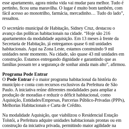
esse apartamento, agora minha vida vai mudar para melhor. Tudo é
pertinho, ficou uma maravilha. O lugar é muito bom também, com
fácil acesso ao monotrilho, farmácia, mercadinho… Tudo do lado”,
ressaltou.
O secretário municipal de Habitação, Sidney Cruz, destacou o
avanço das políticas habitacionais na cidade. “Hoje são 216
apartamentos da modalidade aquisição. Em 13 meses à frente da
Secretaria de Habitação, já entregamos quase 6 mil unidades
habitacionais. Aqui na Zona Leste, estamos construindo 9 mil
unidades neste momento. Na cidade, são quase 43 mil unidades em
construção. Estamos entregando dignidade e garantindo que as
famílias possam ter a segurança de sonhar ainda mais alto”, afirmou.
Programa Pode Entrar
O
Pode Entrar
é o maior programa habitacional da história do
município e conta com recursos exclusivos da Prefeitura de São
Paulo. A iniciativa reúne diferentes modalidades para ampliar a
produção de moradias e reduzir o déficit habitacional, como
Aquisição, Entidades/Empresas, Parcerias Público-Privadas (PPPs),
Melhorias Habitacionais e Carta de Crédito.
Na modalidade Aquisição, que viabilizou o Residencial Estação
Tolstói, a Prefeitura adquire unidades habitacionais prontas ou em
construção da iniciativa privada, permitindo maior agilidade na