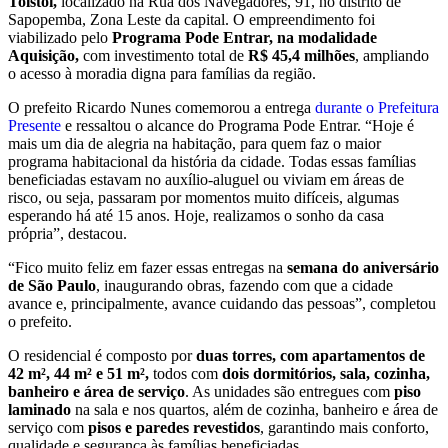
Tolstói,
localizado na Rua dos Navegadores, 91, no distrito de
Sapopemba, Zona Leste da capital. O empreendimento foi
viabilizado pelo
Programa Pode Entrar, na modalidade
Aquisição,
com investimento total de
R$ 45,4 milhões
, ampliando
o acesso à moradia digna para famílias da região.
O prefeito Ricardo Nunes comemorou a entrega
durante o Prefeitura
Presente
e ressaltou o alcance do Programa Pode Entrar. “Hoje é
mais um dia de alegria na habitação, para quem faz o maior
programa habitacional da história da cidade. Todas essas famílias
beneficiadas estavam no auxílio-aluguel ou viviam em áreas de
risco, ou seja, passaram por momentos muito difíceis, algumas
esperando há até 15 anos. Hoje, realizamos o sonho da casa
própria”, destacou.
“Fico muito feliz em fazer essas entregas na
semana do aniversário
de São Paulo
, inaugurando obras, fazendo com que a cidade
avance e, principalmente, avance cuidando das pessoas”, completou
o prefeito.
O residencial é composto por
duas torres, com apartamentos de
42 m², 44 m² e 51 m²,
todos com
dois dormitórios, sala, cozinha,
banheiro e área de serviço
. As unidades são entregues com
piso
laminado
na sala e nos quartos, além de cozinha, banheiro e área de
serviço com
pisos e paredes revestidos
, garantindo mais conforto,
qualidade e segurança às famílias beneficiadas.