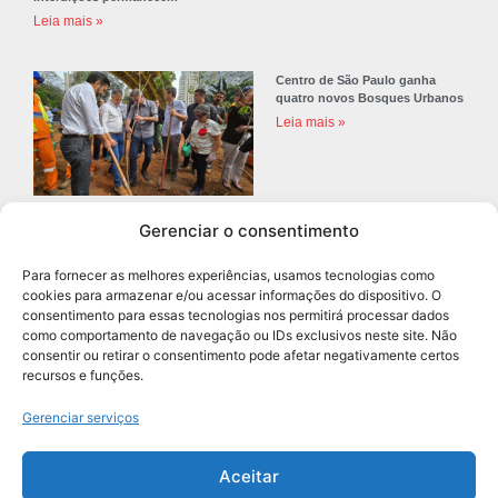
Leia mais »
Centro de São Paulo ganha
quatro novos Bosques Urbanos
Leia mais »
Gerenciar o consentimento
Prefeitura de Diadema abre
concurso público com 68 vagas
Para fornecer as melhores experiências, usamos tecnologias como
para professores
cookies para armazenar e/ou acessar informações do dispositivo. O
Leia mais »
consentimento para essas tecnologias nos permitirá processar dados
como comportamento de navegação ou IDs exclusivos neste site. Não
consentir ou retirar o consentimento pode afetar negativamente certos
recursos e funções.
Navegação
Gerenciar serviços
Aceitar