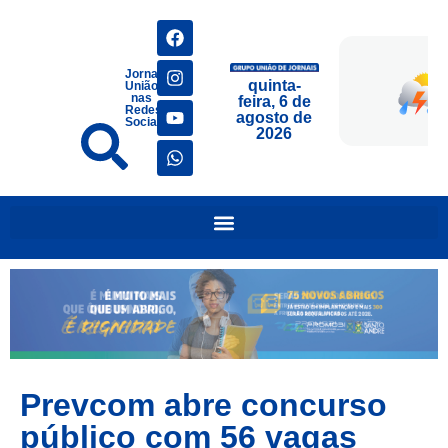
Jornais
quinta-
União
nas
feira, 6 de
Redes
agosto de
Sociais
2026
Prevcom abre concurso
público com 56 vagas