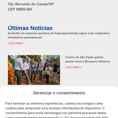
São Bernardo do Campo/SP
CEP 09820-000
Últimas Notícias
Incêndio em empresa química de Itaquaquecetuba segue com explosões;
interdições permanecem
Leia mais »
Centro de São Paulo ganha
quatro novos Bosques Urbanos
Leia mais »
Gerenciar o consentimento
Prefeitura de Diadema abre
concurso público com 68 vagas
Para fornecer as melhores experiências, usamos tecnologias como
para professores
cookies para armazenar e/ou acessar informações do dispositivo. O
Leia mais »
consentimento para essas tecnologias nos permitirá processar dados
como comportamento de navegação ou IDs exclusivos neste site. Não