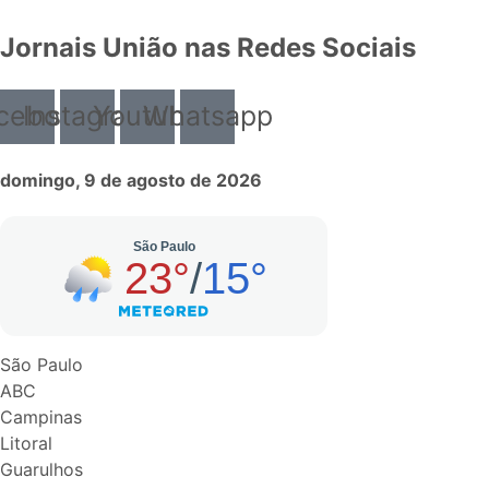
Jornais União nas Redes Sociais
cebook
Instagram
Youtube
Whatsapp
domingo, 9 de agosto de 2026
São Paulo
ABC
Campinas
Litoral
Guarulhos