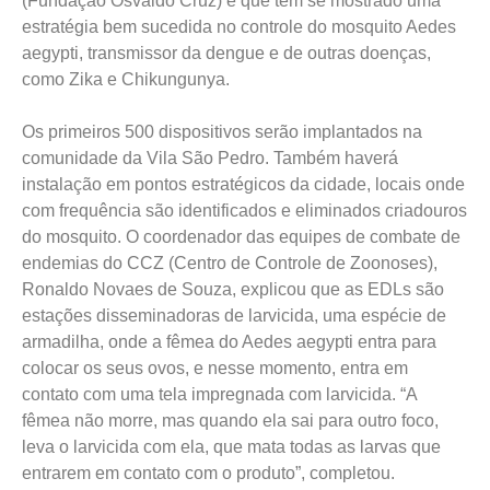
(Fundação Osvaldo Cruz) e que têm se mostrado uma
estratégia bem sucedida no controle do mosquito Aedes
aegypti, transmissor da dengue e de outras doenças,
como Zika e Chikungunya.
Os primeiros 500 dispositivos serão implantados na
comunidade da Vila São Pedro. Também haverá
instalação em pontos estratégicos da cidade, locais onde
com frequência são identificados e eliminados criadouros
do mosquito. O coordenador das equipes de combate de
endemias do CCZ (Centro de Controle de Zoonoses),
Ronaldo Novaes de Souza, explicou que as EDLs são
estações disseminadoras de larvicida, uma espécie de
armadilha, onde a fêmea do Aedes aegypti entra para
colocar os seus ovos, e nesse momento, entra em
contato com uma tela impregnada com larvicida. “A
fêmea não morre, mas quando ela sai para outro foco,
leva o larvicida com ela, que mata todas as larvas que
entrarem em contato com o produto”, completou.