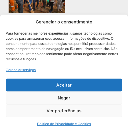
Gerenciar o consentimento
Prefeitura de Diadema abre
concurso público com 68 vagas
Para fornecer as melhores experiências, usamos tecnologias como
para professores
cookies para armazenar e/ou acessar informações do dispositivo. O
Leia mais »
consentimento para essas tecnologias nos permitirá processar dados
como comportamento de navegação ou IDs exclusivos neste site. Não
consentir ou retirar o consentimento pode afetar negativamente certos
recursos e funções.
Navegação
Gerenciar serviços
Aceitar
Negar
Grupo União de Jornais | Todos os Direitos Reservados
Ver preferências
Política de Privacidade e Cookies
Política de Privacidade e Cookies