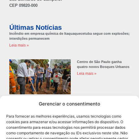
CEP 09820-000
Últimas Notícias
Incêndio em empresa química de Itaquaquecetuba segue com explosões;
interdições permanecem
Leia mais »
Centro de São Paulo ganha
quatro novos Bosques Urbanos
Leia mais »
Gerenciar o consentimento
Prefeitura de Diadema abre
concurso público com 68 vagas
Para fornecer as melhores experiências, usamos tecnologias como
para professores
cookies para armazenar e/ou acessar informações do dispositivo. O
Leia mais »
consentimento para essas tecnologias nos permitirá processar dados
como comportamento de navegação ou IDs exclusivos neste site. Não
consentir ou retirar o consentimento pode afetar negativamente certos