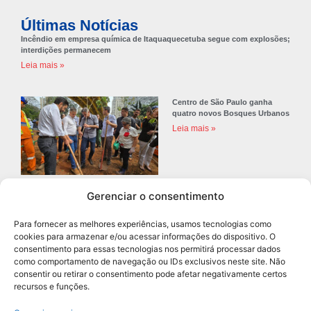
Últimas Notícias
Incêndio em empresa química de Itaquaquecetuba segue com explosões;
interdições permanecem
Leia mais »
Centro de São Paulo ganha
quatro novos Bosques Urbanos
Leia mais »
Gerenciar o consentimento
Prefeitura de Diadema abre
concurso público com 68 vagas
Para fornecer as melhores experiências, usamos tecnologias como
para professores
cookies para armazenar e/ou acessar informações do dispositivo. O
Leia mais »
consentimento para essas tecnologias nos permitirá processar dados
como comportamento de navegação ou IDs exclusivos neste site. Não
consentir ou retirar o consentimento pode afetar negativamente certos
recursos e funções.