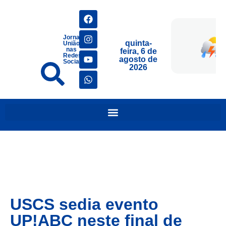
Jornais
quinta-
União
nas
feira, 6 de
Redes
agosto de
Sociais
2026
USCS sedia evento
UP!ABC neste final de