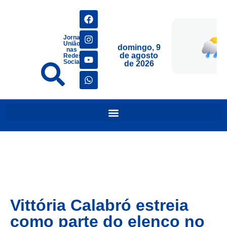
Jornais
União
domingo, 9
nas
de agosto
Redes
Sociais
de 2026
Vittória Calabró estreia
como parte do elenco no