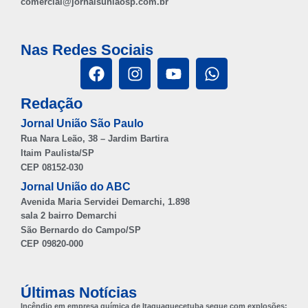
comercial@jornaisuniaosp.com.br
Nas Redes Sociais
Redação
Jornal União São Paulo
Rua Nara Leão, 38 – Jardim Bartira
Itaim Paulista/SP
CEP 08152-030
Jornal União do ABC
Avenida Maria Servidei Demarchi, 1.898
sala 2 bairro Demarchi
São Bernardo do Campo/SP
CEP 09820-000
Últimas Notícias
Incêndio em empresa química de Itaquaquecetuba segue com explosões;