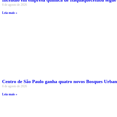
Incêndio em empresa química de Itaquaquecetuba segue
6 de agosto de 2026
Leia mais »
Centro de São Paulo ganha quatro novos Bosques Urban
6 de agosto de 2026
Leia mais »