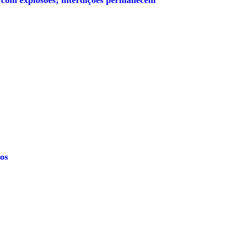
 com explosões; interdições permanecem
os