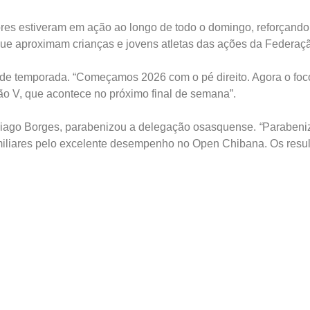
es estiveram em ação ao longo de todo o domingo, reforçando 
s que aproximam crianças e jovens atletas das ações da Federaç
 de temporada. “Começamos 2026 com o pé direito. Agora o foc
ão V, que acontece no próximo final de semana”.
Thiago Borges, parabenizou a delegação osasquense.
“
Parabeni
amiliares pelo excelente desempenho no Open Chibana. Os resu