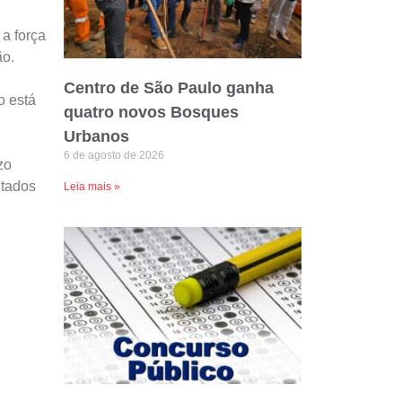
a força
ão.
Centro de São Paulo ganha
o está
quatro novos Bosques
Urbanos
6 de agosto de 2026
zo
ltados
Leia mais »