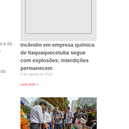
ica da
Incêndio em empresa química
A
de Itaquaquecetuba segue
com explosões; interdições
permanecem
 do
6 de agosto de 2026
Leia mais »