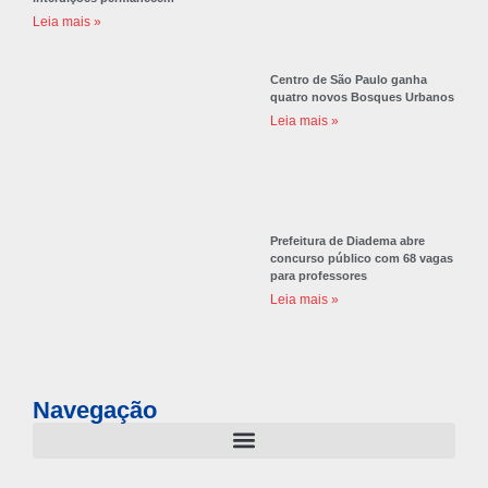
Últimas Notícias
Incêndio em empresa química de Itaquaquecetuba segue com explosões;
interdições permanecem
Leia mais »
Centro de São Paulo ganha
quatro novos Bosques Urbanos
Leia mais »
Prefeitura de Diadema abre
concurso público com 68 vagas
para professores
Leia mais »
Navegação