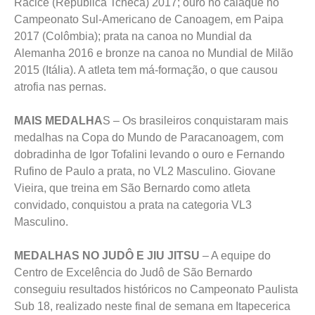
Dartmouth (Canadá); prata na canoa no Mundial de
Racice (República Tcheca) 2017; ouro no caiaque no
Campeonato Sul-Americano de Canoagem, em Paipa
2017 (Colômbia); prata na canoa no Mundial da
Alemanha 2016 e bronze na canoa no Mundial de Milão
2015 (Itália). A atleta tem má-formação, o que causou
atrofia nas pernas.
MAIS MEDALHA
S – Os brasileiros conquistaram mais
medalhas na Copa do Mundo de Paracanoagem, com
dobradinha de Igor Tofalini levando o ouro e Fernando
Rufino de Paulo a prata, no VL2 Masculino. Giovane
Vieira, que treina em São Bernardo como atleta
convidado, conquistou a prata na categoria VL3
Masculino.
MEDALHAS NO JUDÔ E JIU JITSU
– A equipe do
Centro de Excelência do Judô de São Bernardo
conseguiu resultados históricos no Campeonato Paulista