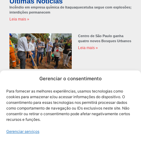
Últimas Notícias
Incêndio em empresa química de Itaquaquecetuba segue com explosões;
interdições permanecem
Leia mais »
Centro de São Paulo ganha
quatro novos Bosques Urbanos
Leia mais »
Gerenciar o consentimento
Prefeitura de Diadema abre
concurso público com 68 vagas
Para fornecer as melhores experiências, usamos tecnologias como
para professores
cookies para armazenar e/ou acessar informações do dispositivo. O
Leia mais »
consentimento para essas tecnologias nos permitirá processar dados
como comportamento de navegação ou IDs exclusivos neste site. Não
consentir ou retirar o consentimento pode afetar negativamente certos
recursos e funções.
Navegação
Gerenciar serviços