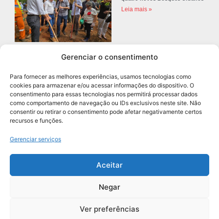
Leia mais »
Gerenciar o consentimento
Prefeitura de Diadema abre
concurso público com 68 vagas
Para fornecer as melhores experiências, usamos tecnologias como
para professores
cookies para armazenar e/ou acessar informações do dispositivo. O
Leia mais »
consentimento para essas tecnologias nos permitirá processar dados
como comportamento de navegação ou IDs exclusivos neste site. Não
consentir ou retirar o consentimento pode afetar negativamente certos
recursos e funções.
Navegação
Gerenciar serviços
Aceitar
Negar
Grupo União de Jornais | Todos os Direitos Reservados
Ver preferências