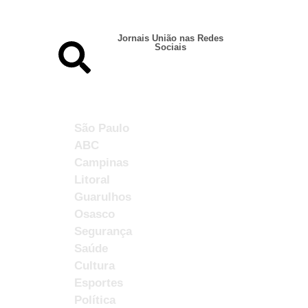
Jornais União nas Redes
Sociais
São Paulo
ABC
Campinas
Litoral
Guarulhos
Osasco
Segurança
Saúde
Cultura
Esportes
Política