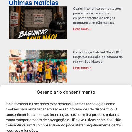
Últimas Notícias
Ozziel intensifica combate aos
pancadões e determina
emparedamento de adegas
irregulares em São Mateus
Leia mais »
Ozziel lança Futebol Street X1 e
resgata a tradição do futebol de
rua em São Mateus
Leia mais »
Gerenciar o consentimento
Ozziel declara apoio a Regina
Nunes e Sidney Cruz para as
Para fornecer as melhores experiências, usamos tecnologias como
eleições de 2026
cookies para armazenar e/ou acessar informações do dispositivo. O
Leia mais »
consentimento para essas tecnologias nos permitirá processar dados
como comportamento de navegação ou IDs exclusivos neste site. Não
consentir ou retirar o consentimento pode afetar negativamente certos
recursos e funções.