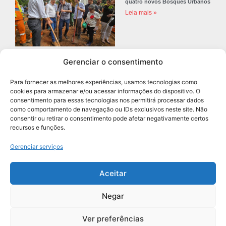
quatro novos Bosques Urbanos
Leia mais »
Gerenciar o consentimento
Prefeitura de Diadema abre
concurso público com 68 vagas
Para fornecer as melhores experiências, usamos tecnologias como
para professores
cookies para armazenar e/ou acessar informações do dispositivo. O
Leia mais »
consentimento para essas tecnologias nos permitirá processar dados
como comportamento de navegação ou IDs exclusivos neste site. Não
consentir ou retirar o consentimento pode afetar negativamente certos
recursos e funções.
Navegação
Gerenciar serviços
Aceitar
Negar
Grupo União de Jornais | Todos os Direitos Reservados
Ver preferências