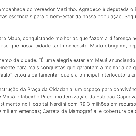
ompanhada do vereador Mazinho. Agradeço à deputada o im
áreas essenciais para o bem-estar da nossa população. Seg
ara Mauá, conquistando melhorias que fazem a diferença no
urso que nossa cidade tanto necessita. Muito obrigado, d
to da cidade. “É uma alegria estar em Mauá anunciando a 
temente para mais conquistas que garantam a melhoria da 
lo”, citou a parlamentar que é a principal interlocutora e
nstrução da Praça da Cidadania, um espaço para convivênci
re Mauá e Ribeirão Pires; modernização da Estação Capuav
estimento no Hospital Nardini com R$ 3 milhões em recurso
il em emendas; Carreta da Mamografia; e cobertura de qu