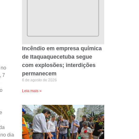
Incêndio em empresa química
de Itaquaquecetuba segue
com explosões; interdições
 no
permanecem
, 7
6 de agosto de 2026
2
co
Leia mais »
e
e
ada
 no dia