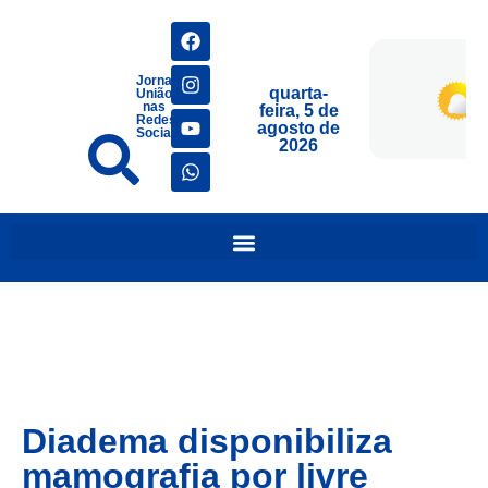
Jornais
quarta-
União
nas
feira, 5 de
Redes
agosto de
Sociais
2026
Diadema disponibiliza
mamografia por livre