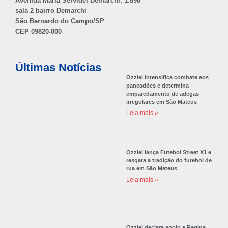
Avenida Maria Servidei Demarchi, 1.898
sala 2 bairro Demarchi
São Bernardo do Campo/SP
CEP 09820-000
Últimas Notícias
Ozziel intensifica combate aos
pancadões e determina
emparedamento de adegas
irregulares em São Mateus
Leia mais »
Ozziel lança Futebol Street X1 e
resgata a tradição do futebol de
rua em São Mateus
Leia mais »
Ozziel declara apoio a Regina