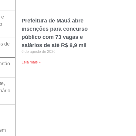
 e
Prefeitura de Mauá abre
o
inscrições para concurso
público com 73 vagas e
os de
salários de até R$ 8,9 mil
6 de agosto de 2026
Leia mais »
artão
te,
nário
 em