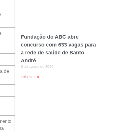
e
a
Fundação do ABC abre
concurso com 633 vagas para
a rede de saúde de Santo
André
6 de agosto de 2026
ca de
Leia mais »
imento
na