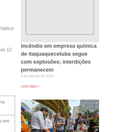
Público
Incêndio em empresa química
ras 12
de Itaquaquecetuba segue
com explosões; interdições
permanecem
6 de agosto de 2026
Leia mais »
 na
o em