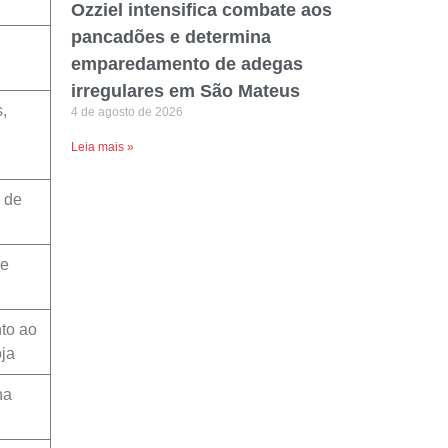
Ozziel intensifica combate aos
pancadões e determina
emparedamento de adegas
irregulares em São Mateus
s,
4 de agosto de 2026
Leia mais »
 de
de
to ao
oja
na