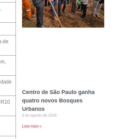
,
a de
em,
idade
Centro de São Paulo ganha
quatro novos Bosques
 NR10
Urbanos
6 de agosto de 2026
Leia mais »