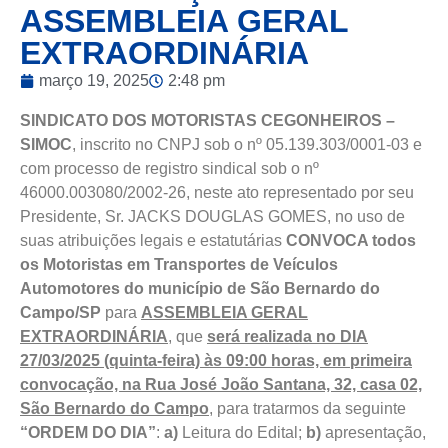
ASSEMBLEIA GERAL
EXTRAORDINÁRIA
março 19, 2025
2:48 pm
SINDICATO DOS MOTORISTAS CEGONHEIROS –
SIMOC
, inscrito no CNPJ sob o nº 05.139.303/0001-03 e
com processo de registro sindical sob o nº
46000.003080/2002-26, neste ato representado por seu
Presidente, Sr. JACKS DOUGLAS GOMES, no uso de
suas atribuições legais e estatutárias
CONVOCA todos
os Motoristas em Transportes de Veículos
Automotores do município de São Bernardo do
Campo/SP
para
ASSEMBLEIA GERAL
EXTRAORDINÁRIA
, que
será realizada no DIA
27/03/2025 (quinta-feira) às 09:00 horas, em primeira
convocação, na Rua José João Santana, 32, casa 02,
São Bernardo do Campo
, para tratarmos da seguinte
“ORDEM DO DIA”
:
a)
Leitura do Edital;
b)
apresentação,