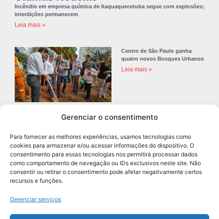
Incêndio em empresa química de Itaquaquecetuba segue com explosões;
interdições permanecem
Leia mais »
Centro de São Paulo ganha
quatro novos Bosques Urbanos
Leia mais »
Gerenciar o consentimento
Prefeitura de Diadema abre
concurso público com 68 vagas
Para fornecer as melhores experiências, usamos tecnologias como
para professores
cookies para armazenar e/ou acessar informações do dispositivo. O
Leia mais »
consentimento para essas tecnologias nos permitirá processar dados
como comportamento de navegação ou IDs exclusivos neste site. Não
consentir ou retirar o consentimento pode afetar negativamente certos
recursos e funções.
Navegação
Gerenciar serviços