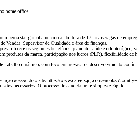
lho home office
 bem-estar global anunciou a abertura de 17 novas vagas de emprego. 
e Vendas, Supervisor de Qualidade e área de finanças.
sa oferece os seguintes benefícios: plano de saúde e odontológico, segu
em produtos da marca, participação nos lucros (PLR), flexibilidade de h
e trabalho dinâmico, com foco em inovação e desenvolvimento contínuo
scrição acessando o site: https://www.careers.jnj.com/en/jobs/?countr
uisitos necessários. O processo de candidatura é simples e rápido.