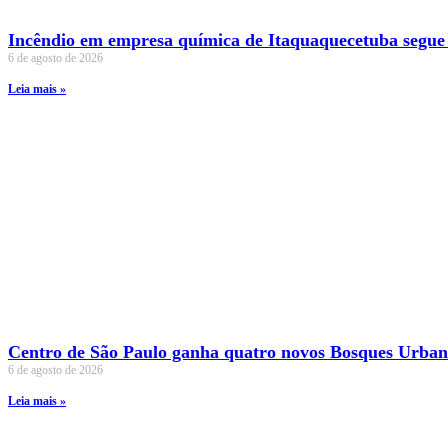
Incêndio em empresa química de Itaquaquecetuba segue
6 de agosto de 2026
Leia mais »
Centro de São Paulo ganha quatro novos Bosques Urban
6 de agosto de 2026
Leia mais »