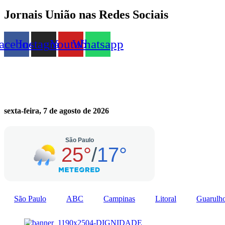
Jornais União nas Redes Sociais
acebook
Instagram
Youtube
Whatsapp
sexta-feira, 7 de agosto de 2026
São Paulo
ABC
Campinas
Litoral
Guarulh