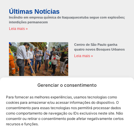
Últimas Notícias
Incêndio em empresa química de Itaquaquecetuba segue com explosões;
interdições permanecem
Leia mais »
Centro de São Paulo ganha
quatro novos Bosques Urbanos
Leia mais »
Gerenciar o consentimento
Prefeitura de Diadema abre
concurso público com 68 vagas
Para fornecer as melhores experiências, usamos tecnologias como
para professores
cookies para armazenar e/ou acessar informações do dispositivo. O
Leia mais »
consentimento para essas tecnologias nos permitirá processar dados
como comportamento de navegação ou IDs exclusivos neste site. Não
consentir ou retirar o consentimento pode afetar negativamente certos
recursos e funções.