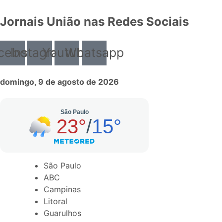
Jornais União nas Redes Sociais
cebook
Instagram
Youtube
Whatsapp
domingo, 9 de agosto de 2026
São Paulo
ABC
Campinas
Litoral
Guarulhos