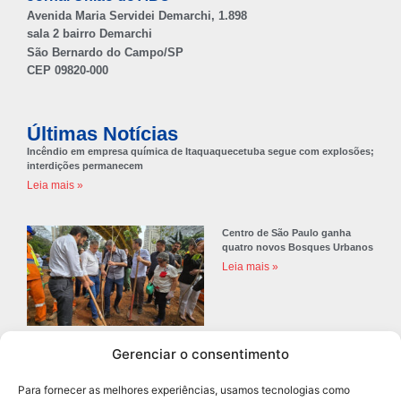
Avenida Maria Servidei Demarchi, 1.898
sala 2 bairro Demarchi
São Bernardo do Campo/SP
CEP 09820-000
Últimas Notícias
Incêndio em empresa química de Itaquaquecetuba segue com explosões;
interdições permanecem
Leia mais »
Centro de São Paulo ganha
quatro novos Bosques Urbanos
Leia mais »
Gerenciar o consentimento
Prefeitura de Diadema abre
concurso público com 68 vagas
Para fornecer as melhores experiências, usamos tecnologias como
para professores