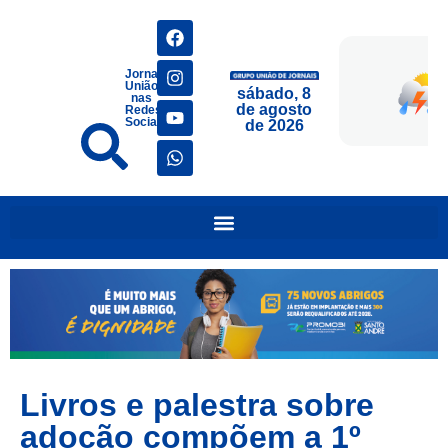
Jornais
União
sábado, 8
nas
de agosto
Redes
Sociais
de 2026
Livros e palestra sobre
adoção compõem a 1º
edição da Flimauá
abril 14, 2026
1:12 pm