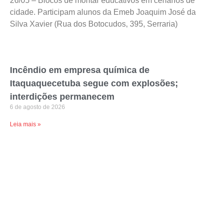
26/05 – Blocos de montar educativos em cenários de
cidade. Participam alunos da Emeb Joaquim José da
Silva Xavier (Rua dos Botocudos, 395, Serraria)
Incêndio em empresa química de
Itaquaquecetuba segue com explosões;
interdições permanecem
6 de agosto de 2026
Leia mais »