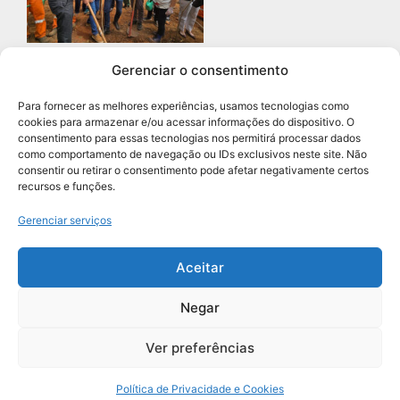
Gerenciar o consentimento
Prefeitura de Diadema abre
concurso público com 68 vagas
Para fornecer as melhores experiências, usamos tecnologias como
para professores
cookies para armazenar e/ou acessar informações do dispositivo. O
Leia mais »
consentimento para essas tecnologias nos permitirá processar dados
como comportamento de navegação ou IDs exclusivos neste site. Não
consentir ou retirar o consentimento pode afetar negativamente certos
recursos e funções.
Navegação
Gerenciar serviços
Aceitar
Negar
Grupo União de Jornais | Todos os Direitos Reservados
Ver preferências
Política de Privacidade e Cookies
Política de Privacidade e Cookies