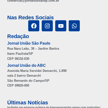
comercial@jornaisuniaosp.com.br
Nas Redes Sociais
Redação
Jornal União São Paulo
Rua Nara Leão, 38 – Jardim Bartira
Itaim Paulista/SP
CEP 08152-030
Jornal União do ABC
Avenida Maria Servidei Demarchi, 1.898
sala 2 bairro Demarchi
São Bernardo do Campo/SP
CEP 09820-000
Últimas Notícias
Incêndio em empresa química de Itaquaquecetuba segue com explosões;