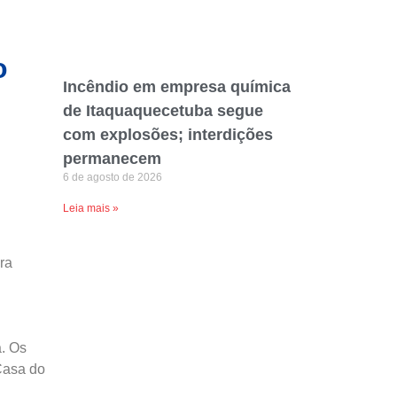
o
Incêndio em empresa química
de Itaquaquecetuba segue
com explosões; interdições
permanecem
6 de agosto de 2026
Leia mais »
ra
a. Os
Casa do