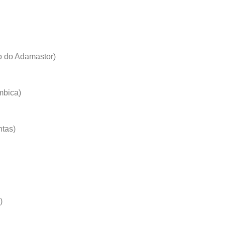
o do Adamastor)
mbica)
ntas)
)