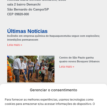
sala 2 bairro Demarchi
São Bernardo do Campo/SP
CEP 09820-000
Últimas Notícias
Incêndio em empresa química de Itaquaquecetuba segue com explosões;
interdições permanecem
Leia mais »
Centro de São Paulo ganha
quatro novos Bosques Urbanos
Leia mais »
Gerenciar o consentimento
Prefeitura de Diadema abre
concurso público com 68 vagas
Para fornecer as melhores experiências, usamos tecnologias como
para professores
cookies para armazenar e/ou acessar informações do dispositivo. O
Leia mais »