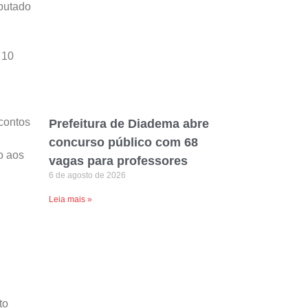
putado
 10
contos
Prefeitura de Diadema abre
concurso público com 68
o aos
vagas para professores
6 de agosto de 2026
Leia mais »
to