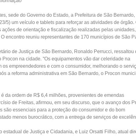
informação
es, sede do Governo do Estado, a Prefeitura de São Bernardo,
23/5) um veículo e tablets para reforçar as atividades de órgão.
s ações de orientação e fiscalização realizadas pelas unidades,
 O encontro reuniu representantes de 170 municípios de São P
tário de Justiça de São Bernardo, Ronaldo Perrucci, ressaltou
 do Procon na cidade. “Os equipamentos vão dar celeridade na
m os empreendedores e com o consumidor, melhorando o serviç
Após a reforma administrativa em São Bernardo, o Procon munici
o é da ordem de R$ 6,4 milhões, provenientes de emendas
císio de Freitas, afirmou, em seu discurso, que o avanço dos 
es são essenciais para a proteção do consumidor e do bom
tado menos burocrático, com a entrega de serviços de excelên
 estadual de Justiça e Cidadania, e Luiz Orsatti Filho, atual dir