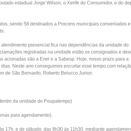
utado estadual Jorge Wilson, o Xerife do Consumidor, e do de
culos, sendo 58 destinados a Procons municipais conveniados e
ts.
 atendimento presencial fica nas dependências da unidade do
eclamações registradas na unidade estão os consignados e des
as acionadas são a Enel e a Sabesp. Hoje, nosso prazo para a
5 dias. Neste ano conseguimos encurtar esse tempo com relaçã
con de São Bernardo, Roberto Belucco Junior.
(dentro da unidade do Poupatempo)
penas para agendamento).
h às 17h, e de sábado, das 8h30 às 11h30, mediante agendamen