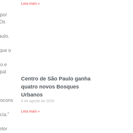
Leia mais »
 por
 Os
aulo.
 que o
o e
pal
Centro de São Paulo ganha
quatro novos Bosques
Urbanos
Procons
6 de agosto de 2026
Leia mais »
cia.”
etor