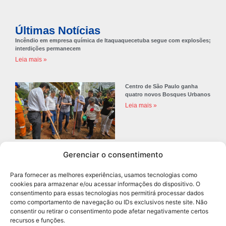
Últimas Notícias
Incêndio em empresa química de Itaquaquecetuba segue com explosões;
interdições permanecem
Leia mais »
Centro de São Paulo ganha
quatro novos Bosques Urbanos
Leia mais »
Gerenciar o consentimento
Prefeitura de Diadema abre
concurso público com 68 vagas
Para fornecer as melhores experiências, usamos tecnologias como
para professores
cookies para armazenar e/ou acessar informações do dispositivo. O
Leia mais »
consentimento para essas tecnologias nos permitirá processar dados
como comportamento de navegação ou IDs exclusivos neste site. Não
consentir ou retirar o consentimento pode afetar negativamente certos
recursos e funções.